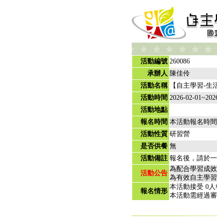
活動編號
260086
承辦人
陳佳伶
活動名稱
【自主學習-生活
活動時間
2026-02-01~202
活動地點
報名時間
本活動報名時間
活動性質
研習營
是否供餐
無
活動備註
報名後，請於一周內
為配合學習成效
活動公告
為有效自主學習
本活動接受 0人
報名情形
本活動需經過審