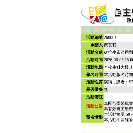
活動編號
260064
承辦人
蔡艾莉
活動名稱
從抗生素濫用到
活動時間
2026-06-05 15:0
活動地點
本校生科大樓1
報名時間
本活動報名時間
活動性質
演講，講者：李
是否供餐
無
活動備註
為配合學習成效
活動公告
為有效自主學習
本活動接受 50
報名情形
本活動不需經過