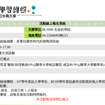
活動線上報名系統
主辦單位
BLS000 生命科學院
連絡電話
04-22840485轉221
超級細菌：多重抗藥性時代的挑戰與防線
0~17:00
樓大演講廳
已截止
育霖 醫師/助理教授(中山醫學大學附設醫院 感染科/中山醫學大學醫學系)
檢核機制，107學年度起入學學生，於109學年度起參與活動需於個人學
點數。
人報名，目前已有 5 人報名
審核，請報名後依活動時間報到。
本活動報名時間已截止