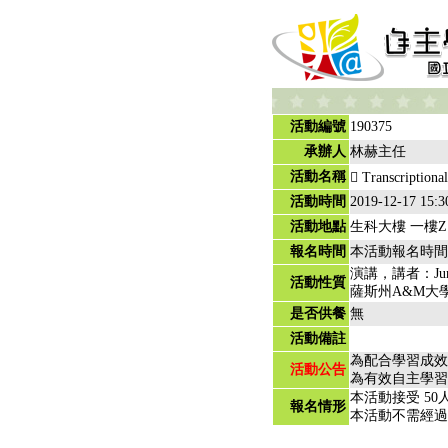
活動編號
190375
承辦人
林赫主任
活動名稱
 Transcriptional
活動時間
2019-12-17 15:3
活動地點
生科大樓 一樓Z1
報名時間
本活動報名時間
演講，講者：Jun-Yuan,
活動性質
薩斯州A&M大學
是否供餐
無
活動備註
為配合學習成效
活動公告
為有效自主學習
本活動接受 50
報名情形
本活動不需經過