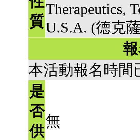
性
Therapeutics, 
質
U.S.A. (德
報
本活動報名時間
是
否
無
供