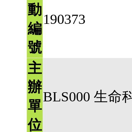
動
190373
編
號
主
辦
BLS000 生
單
位