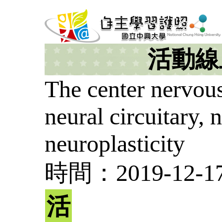
活動線
The center nervou
neural circuitary, 
neuroplasticity
時間：2019-12-17 
活