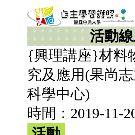
活動線
{興理講座}材
究及應用(果尚志
科學中心)
時間：2019-11-20 
活動