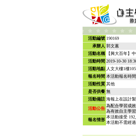
活動編號
190169
承辦人
郭文蕙
活動名稱
【興大百年】中
活動時間
2019-10-30 18:3
活動地點
人文大樓1樓10
報名時間
本活動報名時間
活動性質
其他
是否供餐
無
活動備註
海報上在設計製
為配合學習成效
活動公告
為有效自主學習
本活動接受 19
報名情形
本活動不需經過