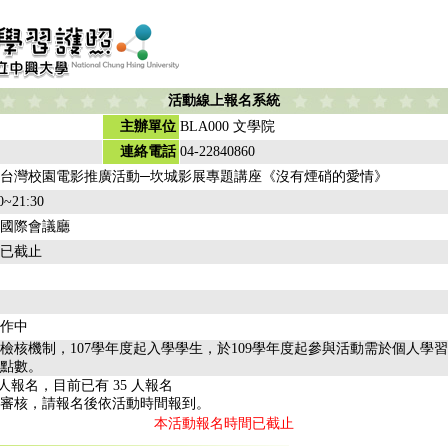
活動線上報名系統
主辦單位
BLA000 文學院
連絡電話
04-22840860
台灣校園電影推廣活動─坎城影展專題講座《沒有煙硝的愛情》
0~21:30
5國際會議廳
已截止
作中
檢核機制，107學年度起入學學生，於109學年度起參與活動需於個人學
點數。
2人報名，目前已有 35 人報名
審核，請報名後依活動時間報到。
本活動報名時間已截止