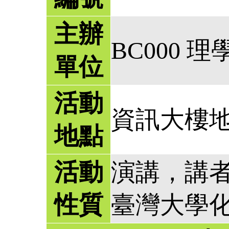
主辦
BC000 理
單位
活動
資訊大樓
地點
活動
演講，講
性質
臺灣大學